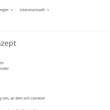
ungen
Literaturstadt
nzept
en.
onaler
g sein, an dem sich Literaten