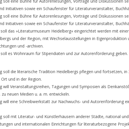
g soll eine Bühne für Autorenlesungen, Vorträge und Diskussionen sei
und Initiativen sowie ein Schaufenster für Literaturveranstalter, Buch
g soll eine Bühne für Autorenlesungen, Vorträge und Diskussionen sei
und Initiativen sowie ein Schaufenster für Literaturveranstalter, Buch
 soll das »Literaturmuseum Heidelberg« eingerichtet werden mit einer
delbergs und der Region, mit Wechselausstellungen in Eigenproduktio
ichtungen und -archiven.
 soll es Wohnraum für Stipendiaten und zur Autorenförderung geben.
 soll die literarische Tradition Heidelbergs pflegen und fortsetzen, 
r Ort und in der Region.
rg will Veranstaltungsreihen, Tagungen und Symposien als Denkanstö
 zu neuen Medien u. a. m. entwickeln.
g will eine Schreibwerkstatt zur Nachwuchs- und Autorenförderung ei
 soll mit Literatur- und Künstlerhäusern anderer Städte, national und
tiftungen und internationalen Einrichtungen für literaturbezogene Pro