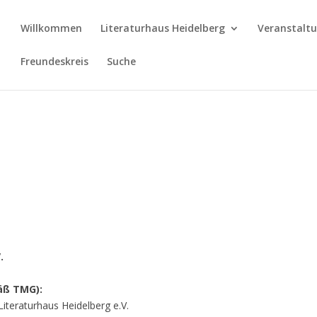
Willkommen
Literaturhaus Heidelberg
Veranstalt
Freundeskreis
Suche
.
äß TMG):
Literaturhaus Heidelberg e.V.